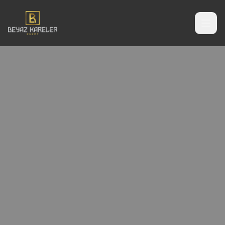
Stüdyo Albüm Çekiminde Süreç